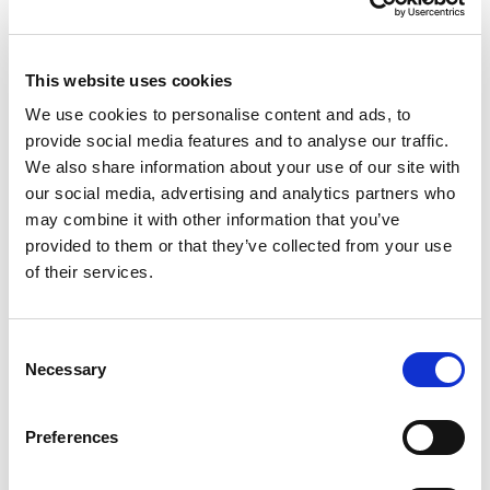
utilizzate dal Titolare si rimanda alle informazioni
presenti nelle rispettive privacy policy. Il Titolare
tratta i dati personali conferiti dagli interessati
attraverso le proprie pagine social esclusivamente
This website uses cookies
per gestire le interazioni con l’utenza (commenti,
We use cookies to personalise content and ads, to
post etc…) e nel rispetto della normativa in materia
provide social media features and to analyse our traffic.
di trattamento dei dati personali.
We also share information about your use of our site with
our social media, advertising and analytics partners who
FINALITÁ, BASE GIURIDICA DEL
may combine it with other information that you’ve
TRATTAMENTO
provided to them or that they’ve collected from your use
I dati personali degli utenti del sito web possono
of their services.
essere trattati per le seguenti finalità: i) fornire
prodotti e servizi o informazioni richiesti/e dagli
interessati tramite i form di raccolta dati pubblicati
Consent
Necessary
nel presente sito web; ii) ottemperare ad eventuali
Selection
obblighi contrattuali connessi a beni e/o servizi
richiesti dall’interessato; iii) ottemperare ad
Preferences
eventuali obblighi legali di natura contabile,
amministrativa o fiscale connessi a beni o servizi