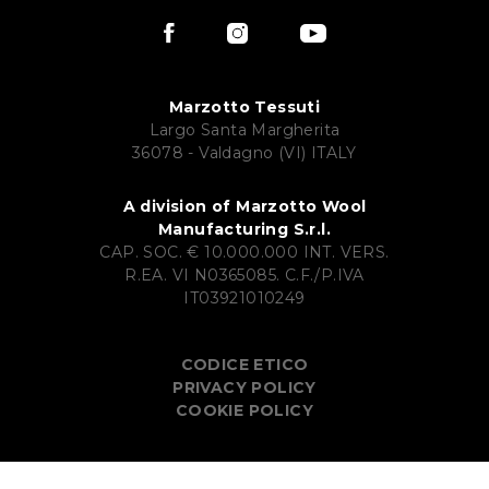
Marzotto Tessuti
Largo Santa Margherita
36078 - Valdagno (VI) ITALY
A division of Marzotto Wool
Manufacturing S.r.l.
CAP. SOC. € 10.000.000 INT. VERS.
R.EA. VI N0365085. C.F./P.IVA
IT03921010249
CODICE ETICO
PRIVACY POLICY
COOKIE POLICY