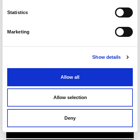
Il decennio
Statistics
Marketing
1950
L’abbigliamento
Show details
Allow all
1970
Fondazione, Premio Marzotto, Divisioni
Allow selection
1994
Deny
Stretch