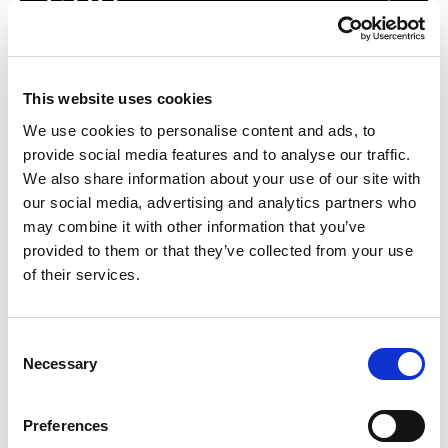
Ciclo continuo
1922
This website uses cookies
We use cookies to personalise content and ads, to
Gaetano Jr.
provide social media features and to analyse our traffic.
We also share information about your use of our site with
1927
our social media, advertising and analytics partners who
may combine it with other information that you’ve
provided to them or that they’ve collected from your use
Il treno
of their services.
1931
Consent
Necessary
3.759 operai
Selection
1940
Preferences