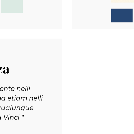
za
nte nelli
ma etiam nelli
n qualunque
 Vinci