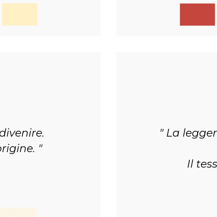
divenire.
La legger
origine.
Il tes