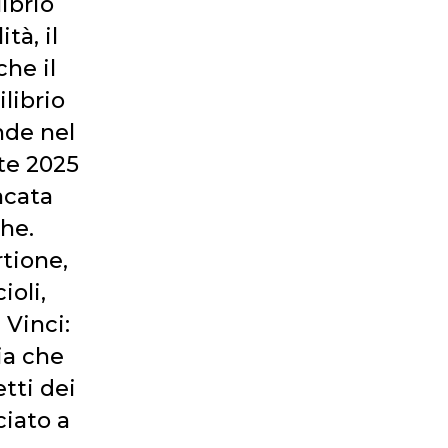
ibrio
tà, il
che il
librio
nde nel
te 2025
acata
che.
rtione,
ioli,
 Vinci:
ia che
tti dei
ciato a