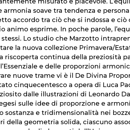
antemente misurato e piacevole. L’equil
armonia soave tra tendenza e personali
tto accordo tra ciò che si indossa e ciò 
io animo esprime. In poche parole, l’equi
 stessi. Lo studio che Marzotto intrapre
tare la nuova collezione Primavera/Esta
a riscoperta continua della preziosità p
l’Essenziale e delle proporzioni armoni
rare nuove trame vi è il De Divina Propo
tato cinquecentesco a opera di Luca Pac
iosito dalle illustrazioni di Leonardo Da
egesi sulle idee di proporzione e armon
o sostanza e tridimensionalità nei bozze
ri della geometria solida, ciascuno asso