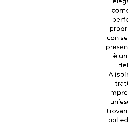
eleg
come 
perfe
propr
con se
presen
è un
del
A ispi
trat
imprez
un’es
trovan
polied